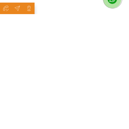
ماذا نفعل
منتجاتنا المتنوعة والجودة التي نقدمها قد غطت العديد من مجالات
الرياضة، ومستودعات التخزين، ومساحات المصانع، كما طورنا أنفسنا
في مجالات ملاعب التنس وصالات الألعاب الرياضية، ومستودعات
التخزين، والخيام والأغطية، ومعدات المواقع الإنشائية، ومعدات
المطابخ الجماعية - مساكن العمال،
fantüp
وفي مجال
خيمة
المستودعات
أيضًا.
المشاريع